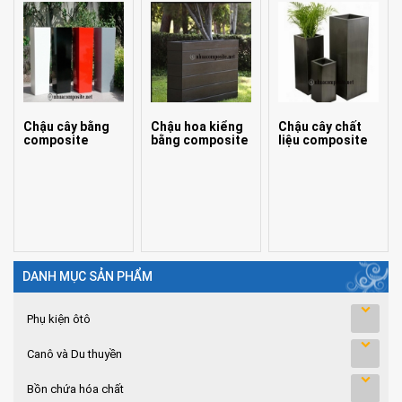
Chậu cây bằng
Chậu hoa kiểng
Chậu cây chất
composite
bằng composite
liệu composite
DANH MỤC SẢN PHẨM
Phụ kiện ôtô
Canô và Du thuyền
Bồn chứa hóa chất