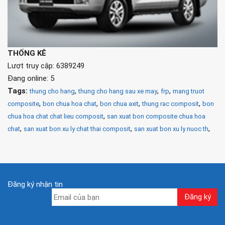
THỐNG KÊ
Lượt truy cập: 6389249
Đang online: 5
Tags:
,
,
,
thung cho hang
thung cho hang sau xe may
frp
mang truot
,
,
,
,
composite
bon chua hoa chat
bon chua axit
thung rac composit
bon
,
chua hoa chat chat lieu composit
san xuat bon composite chua hoa
,
,
,
chat
san xuat bon xu ly chat thai composit
san xuat bon xu ly nuoc th
Đăng ký nhận tin