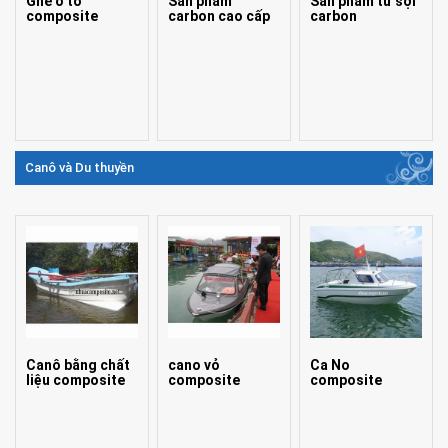
Ghế ô tô
Sản phẩm
Sản phẩm từ sợi
composite
carbon cao cấp
carbon
Canô và Du thuyền
Canô bằng chất
cano vỏ
Ca No
liệu composite
composite
composite