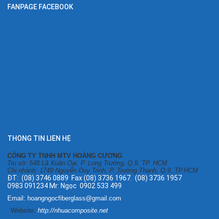
FANPAGE FACEBOOK
THÔNG TIN LIÊN HỆ
CÔNG TY TNHH MTV HOÀNG CƯƠNG
Trụ sở: 548 Lã Xuân Oai, P. Long Trường, Q.9, TP. HCM
Chi nhánh: 1749 Nguyễn Duy Trinh, P. Trường Thạnh, Q.9, TP.HCM
ĐT: (08) 3746 0889 Fax (08) 3736 1967. (08) 3736 1957
0983 091234 Mr: Ngọc 0902 533 499
Email: hoangngocfiberglass@gmail.com
Website:
http://nhuacomposite.net