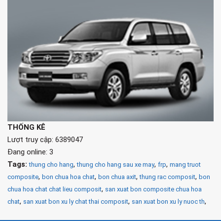
THỐNG KÊ
Lượt truy cập: 6389047
Đang online: 3
Tags:
,
,
,
thung cho hang
thung cho hang sau xe may
frp
mang truot
,
,
,
,
composite
bon chua hoa chat
bon chua axit
thung rac composit
bon
,
chua hoa chat chat lieu composit
san xuat bon composite chua hoa
,
,
,
chat
san xuat bon xu ly chat thai composit
san xuat bon xu ly nuoc th