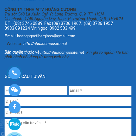
CÔNG TY TNHH MTV HOÀNG CƯƠNG
Trụ sở: 548 Lã Xuân Oai, P. Long Trường, Q.9, TP. HCM
Chi nhánh: 1749 Nguyễn Duy Trinh, P. Trường Thạnh, Q.9, TP.HCM
ĐT: (08) 3746 0889 Fax (08) 3736 1967. (08) 3736 1957
0983 091234 Mr: Ngọc 0902 533 499
Email: hoangngocfiberglass@gmail.com
Website:
http://nhuacomposite.net
Bản quyền thuộc về
http://nhuacomposite.net
xin ghi rõ nguồn khi bạn
phát hành nội dung từ trang web này.
GỬI YÊU CẦU TƯ VẤN