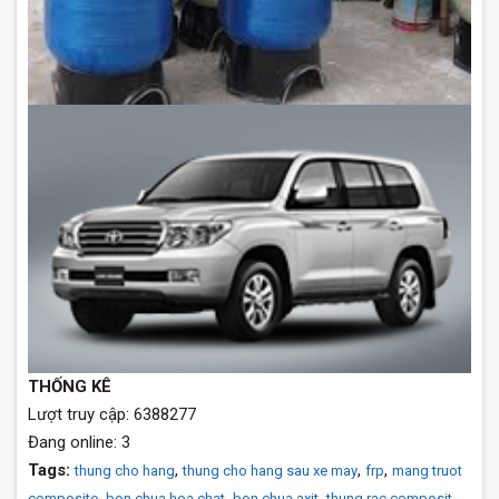
THỐNG KÊ
Lượt truy cập: 6388277
Đang online: 3
Tags:
,
,
,
thung cho hang
thung cho hang sau xe may
frp
mang truot
,
,
,
,
composite
bon chua hoa chat
bon chua axit
thung rac composit