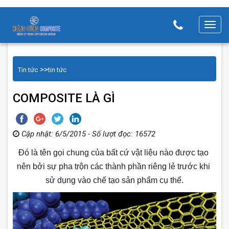
T
o
g
g
>>
Tin tức
tin tức
l
e
COMPOSITE LÀ GÌ
n
a
v
Cập nhật: 6/5/2015 - Số lượt đọc: 16572
i
Đó là tên gọi chung của bất cứ vật liệu nào được tạo 
g
nên bởi sự pha trộn các thành phần riêng lẻ trước khi 
a
t
sử dụng vào chế tạo sản phẩm cụ thể.
i
o
n