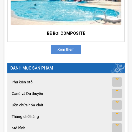
BỂ BƠI COMPOSITE
Xem thêm
DANH MỤC SẢN PHẨM
Phụ kiện ôtô
Canô và Du thuyền
Bồn chứa hóa chất
Thùng chở hàng
Mô hình