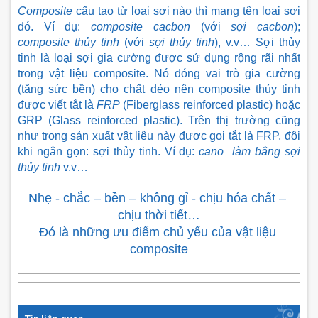
Composite
 cấu tạo từ loại sợi nào thì mang tên loại sợi 
đó. Ví dụ: 
composite cacbon
 (với 
sợi cacbon
); 
composite thủy tinh
 (với 
sợi thủy tinh
), v.v… Sợi thủy 
tinh là loại sợi gia cường được sử dụng rộng rãi nhất 
trong vật liệu composite. Nó đóng vai trò gia cường 
(tăng sức bền) cho chất dẻo nên composite thủy tinh 
được viết tắt là 
FRP
 (Fiberglass reinforced plastic) hoặc 
GRP (Glass reinforced plastic). Trên thị trường cũng 
như trong sản xuất vật liệu này được gọi tắt là FRP, đôi 
khi ngắn gọn: sợi thủy tinh. Ví dụ: 
cano  làm bằng sợi 
thủy tinh
 v.v…
Nhẹ - chắc – bền – không gỉ - chịu hóa chất – 
chịu thời tiết…
Đó là những ưu điểm chủ yếu của vật liệu 
composite