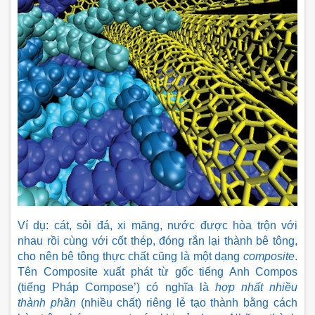
Ví dụ: cát, sỏi đá, xi măng, nước được hòa trộn với 
nhau rồi cùng với cốt thép, đóng rắn lại thành bê tông, 
cho nên bê tông thực chất cũng là một dạng 
composite
. 
Tên Composite xuất phát từ gốc tiếng Anh Compos 
(tiếng Pháp Compose’) có nghĩa là 
hợp nhất nhiều 
thành phần
 (nhiều chất) riêng lẻ tạo thành bằng cách 