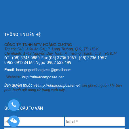
THÔNG TIN LIÊN HỆ
CÔNG TY TNHH MTV HOÀNG CƯƠNG
Trụ sở: 548 Lã Xuân Oai, P. Long Trường, Q.9, TP. HCM
Chi nhánh: 1749 Nguyễn Duy Trinh, P. Trường Thạnh, Q.9, TP.HCM
ĐT: (08) 3746 0889 Fax (08) 3736 1967. (08) 3736 1957
0983 091234 Mr: Ngọc 0902 533 499
Email: hoangngocfiberglass@gmail.com
Website:
http://nhuacomposite.net
Bản quyền thuộc về
http://nhuacomposite.net
xin ghi rõ nguồn khi bạn
phát hành nội dung từ trang web này.
GỬI YÊU CẦU TƯ VẤN