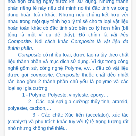
hòa trộn chúng ngay trước khi sử dụng. Những thành 
phần riêng lẻ này nếu chỉ mình nó thì đặc tính và công 
dụng hoàn toàn khác. Nhưng nếu chúng kết hợp với 
nhau trong một quy trình hợp lý thì sẽ cho ta loại vật liệu 
hoàn toàn khác có đặc tính sức bền cơ lý hơn hẳn (bê 
tông là một ví dụ dễ thấy). Đó chính là 
vật liệu 
Composite
. Nói cách khác 
Composite là vật liệu đa 
thành phần
.
 Composite
 có nhiều loại, được tạo ra tùy theo chất 
liệu thành phần và mục đích sử dụng. Ví dụ: trong công 
nghệ gốm sứ, công nghệ Polyme, v.v… đều có vật liệu 
được gọi 
composite
. 
Composite
 thuộc chất dẻo nhiệt 
rắn bao gồm 2 thành phần chủ yếu là polyme và các 
loại sợi gia cường:
            1 - Polyme: Polyeste, vinyleste, epoxy…
            2 - Các loại sợi gia cường: thủy tinh, aramid, 
polyester, cacbon,…
           3 - Các chất: Xúc tiến (accelator), xúc tác 
(catalyst) và phụ trách khác tuy với tỷ lệ trọng lượng rất 
nhỏ nhưng không thể thiếu.