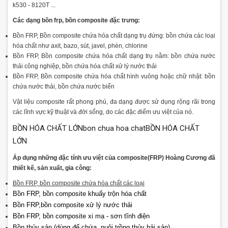
k530 - 8120T ...
Các dạng bồn frp, bồn composite đặc trưng:
Bồn FRP, Bồn composite chứa hóa chất dạng trụ đứng: bồn chứa các loại
hóa chất như axit, bazo, sút, javel, phèn, chlorine
Bồn FRP, Bồn composite chứa hóa chất dạng trụ nằm: bồn chứa nước
thải công nghiệp, bồn chứa hóa chất xử lý nước thải
Bồn FRP, Bồn composite chứa hóa chất hình vuông hoặc chữ nhật: bồn
chứa nước thải, bồn chứa nước biển
Vật liệu composite rất phong phú, đa dạng được sử dụng rộng rãi trong
các lĩnh vực kỹ thuật và đời sống, do các đặc điểm ưu việt của nó.
BỒN HÓA CHẤT LỚNbon chua hoa chatBỒN HÓA CHẤT
LỚN
Áp dụng những đặc tính ưu việt của composite(FRP) Hoàng Cương đã
thiết kế, sản xuất, gia công
:
Bồn FRP, bồn composite chứa hóa chất các loại
Bồn FRP, bồn composite khuấy trộn hóa chất
Bồn FRP,bồn composite xử lý nước thải
Bồn FRP, bồn composite xi mạ - sơn tĩnh điện
Bồn thủy sản (dùng để chứa, nuôi trồng thủy hải sản)