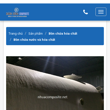
T
o
g
g
Trang chủ
Sản phẩm
Bồn chứa hóa chất
l
Bồn chứa nước và hóa chất
e
n
a
v
i
g
a
t
i
o
n