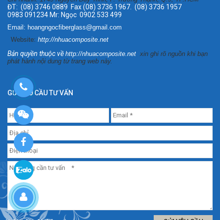
ĐT: (08) 3746 0889 Fax (08) 3736 1967. (08) 3736 1957
0983 091234 Mr: Ngọc 0902 533 499
Email: hoangngocfiberglass@gmail.com
Website:
http://nhuacomposite.net
Bản quyền thuộc về
http://nhuacomposite.net
xin ghi rõ nguồn khi bạn
phát hành nội dung từ trang web này.
GỬI YÊU CẦU TƯ VẤN