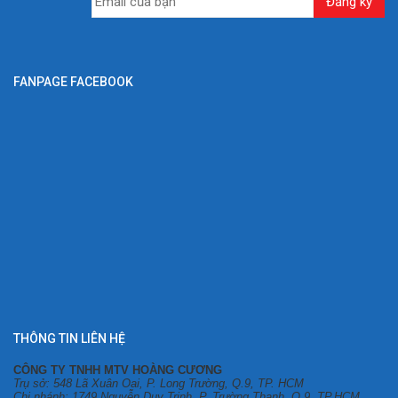
FANPAGE FACEBOOK
THÔNG TIN LIÊN HỆ
CÔNG TY TNHH MTV HOÀNG CƯƠNG
Trụ sở: 548 Lã Xuân Oai, P. Long Trường, Q.9, TP. HCM
Chi nhánh: 1749 Nguyễn Duy Trinh, P. Trường Thạnh, Q.9, TP.HCM