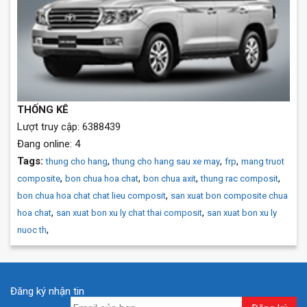
THỐNG KÊ
Lượt truy cập: 6388439
Đang online: 4
Tags:
,
,
,
thung cho hang
thung cho hang sau xe may
frp
mang truot
,
,
,
,
composite
bon chua hoa chat
bon chua axit
thung rac composit
,
bon chua hoa chat chat lieu composit
san xuat bon composite chua
,
,
hoa chat
san xuat bon xu ly chat thai composit
san xuat bon xu ly
,
nuoc th
Đăng ký nhận tin