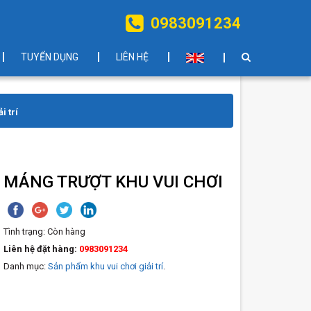
0983091234
TUYỂN DỤNG
LIÊN HỆ
i trí
MÁNG TRƯỢT KHU VUI CHƠI
Tình trạng:
Còn hàng
Liên hệ đặt hàng:
0983091234
Danh mục:
Sản phẩm khu vui chơi giải trí
.