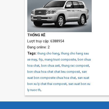
THỐNG KÊ
Lượt truy cập: 6388954
Đang online: 2
Tags:
,
thung cho hang
thung cho hang sau
,
,
,
xe may
frp
mang truot composite
bon chua
,
,
,
hoa chat
bon chua axit
thung rac composit
,
bon chua hoa chat chat lieu composit
san
,
xuat bon composite chua hoa chat
san xuat
,
bon xu ly chat thai composit
san xuat bon xu
,
ly nuoc th