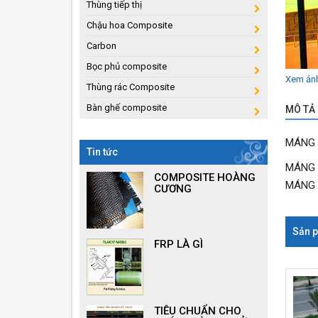
Thùng tiếp thị
Chậu hoa Composite
Carbon
Bọc phủ composite
Xem ản
Thùng rác Composite
Bàn ghế composite
MÔ TẢ 
MÁNG 
Tin tức
MÁNG 
COMPOSITE HOÀNG
MÁNG 
CƯƠNG
Sản p
FRP LÀ GÌ
TIÊU CHUẨN CHO