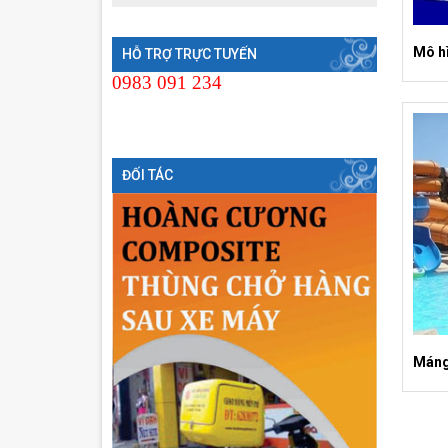
Mô h
HỖ TRỢ TRỰC TUYẾN
0983 091 234
ĐỐI TÁC
Máng