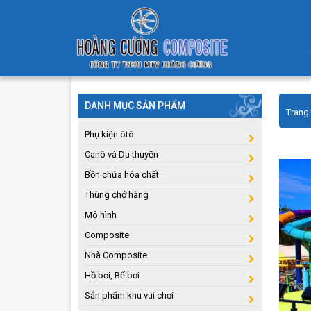
DANH MỤC SẢN PHẨM
Trang
Phụ kiện ôtô
Canô và Du thuyền
Bồn chứa hóa chất
Thùng chở hàng
Mô hình
Composite
Nhà Composite
Hồ bơi, Bể bơi
Sản phẩm khu vui chơi