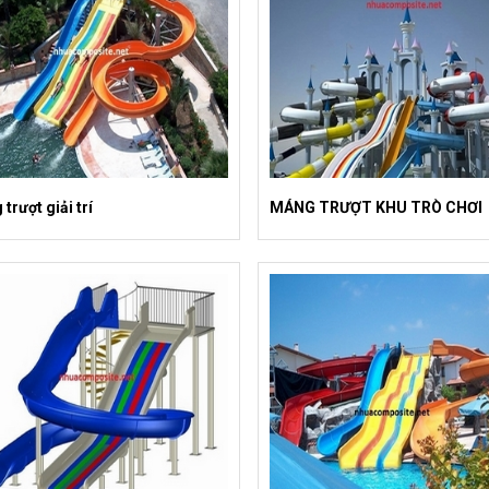
trượt giải trí
MÁNG TRƯỢT KHU TRÒ CHƠI