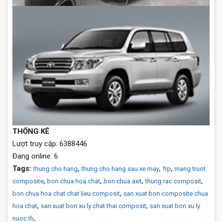
THỐNG KÊ
Lượt truy cập: 6388446
Đang online: 6
Tags:
,
,
,
thung cho hang
thung cho hang sau xe may
frp
mang truot
,
,
,
,
composite
bon chua hoa chat
bon chua axit
thung rac composit
,
bon chua hoa chat chat lieu composit
san xuat bon composite chua
,
,
hoa chat
san xuat bon xu ly chat thai composit
san xuat bon xu ly
,
nuoc th