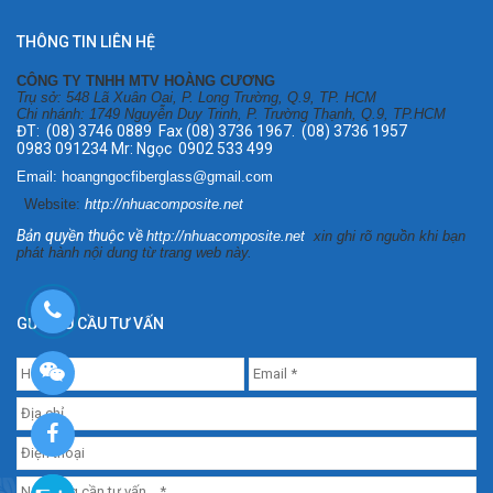
THÔNG TIN LIÊN HỆ
CÔNG TY TNHH MTV HOÀNG CƯƠNG
Trụ sở: 548 Lã Xuân Oai, P. Long Trường, Q.9, TP. HCM
Chi nhánh: 1749 Nguyễn Duy Trinh, P. Trường Thạnh, Q.9, TP.HCM
ĐT: (08) 3746 0889 Fax (08) 3736 1967. (08) 3736 1957
0983 091234 Mr: Ngọc 0902 533 499
Email: hoangngocfiberglass@gmail.com
Website:
http://nhuacomposite.net
Bản quyền thuộc về
http://nhuacomposite.net
xin ghi rõ nguồn khi bạn
phát hành nội dung từ trang web này.
GỬI YÊU CẦU TƯ VẤN