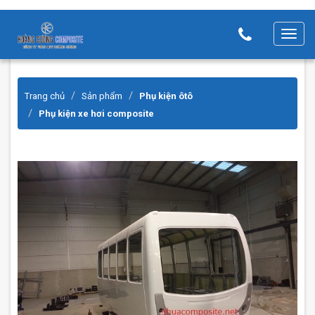
T
o
g
g
Trang chủ
Sản phẩm
Phụ kiện ôtô
l
Phụ kiện xe hơi composite
e
n
a
v
i
g
a
t
i
o
n