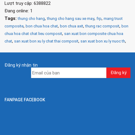
Lượt truy cập: 6388822
Đang online: 1
Tags:
,
,
,
thung cho hang
thung cho hang sau xe may
frp
mang truot
,
,
,
,
composite
bon chua hoa chat
bon chua axit
thung rac composit
bon
,
chua hoa chat chat lieu composit
san xuat bon composite chua hoa
,
,
,
chat
san xuat bon xu ly chat thai composit
san xuat bon xu ly nuoc th
Đăng ký nhận tin
FANPAGE FACEBOOK