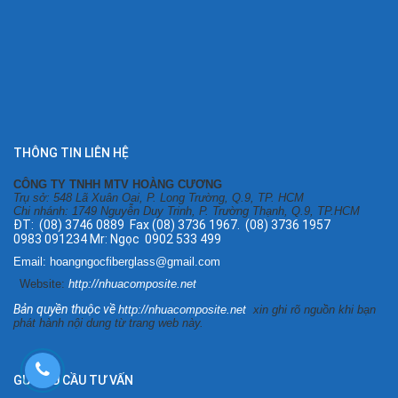
THÔNG TIN LIÊN HỆ
CÔNG TY TNHH MTV HOÀNG CƯƠNG
Trụ sở: 548 Lã Xuân Oai, P. Long Trường, Q.9, TP. HCM
Chi nhánh: 1749 Nguyễn Duy Trinh, P. Trường Thạnh, Q.9, TP.HCM
ĐT: (08) 3746 0889 Fax (08) 3736 1967. (08) 3736 1957
0983 091234 Mr: Ngọc 0902 533 499
Email: hoangngocfiberglass@gmail.com
Website:
http://nhuacomposite.net
Bản quyền thuộc về
http://nhuacomposite.net
xin ghi rõ nguồn khi bạn
phát hành nội dung từ trang web này.
GỬI YÊU CẦU TƯ VẤN