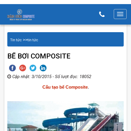
T
o
g
g
>>
Tin tức
tin tức
l
e
BỂ BƠI COMPOSITE
n
a
v
Cập nhật: 3/10/2015 - Số lượt đọc: 18052
i
Cấu tạo bể Composite
.
g
a
t
i
o
n