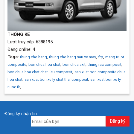
THỐNG KÊ
Lượt truy cập: 6388195
Đang online: 4
Tags:
,
,
,
thung cho hang
thung cho hang sau xe may
frp
mang truot
,
,
,
,
composite
bon chua hoa chat
bon chua axit
thung rac composit
,
bon chua hoa chat chat lieu composit
san xuat bon composite chua
,
,
hoa chat
san xuat bon xu ly chat thai composit
san xuat bon xu ly
,
nuoc th
Đăng ký nhận tin