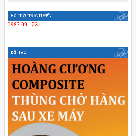
HỖ TRỢ TRỰC TUYẾN
0983 091 234
ĐỐI TÁC