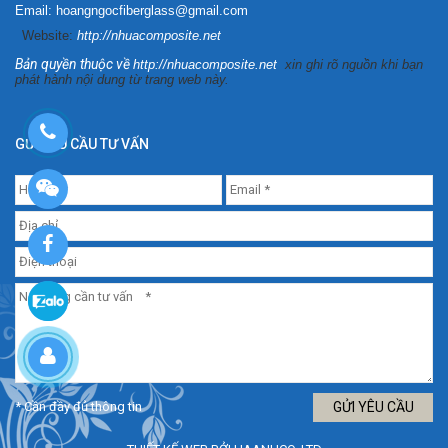
Email: hoangngocfiberglass@gmail.com
Website:
http://nhuacomposite.net
Bản quyền thuộc về
http://nhuacomposite.net
xin ghi rõ nguồn khi bạn
phát hành nội dung từ trang web này.
GỬI YÊU CẦU TƯ VẤN
* Cần đầy đủ thông tin